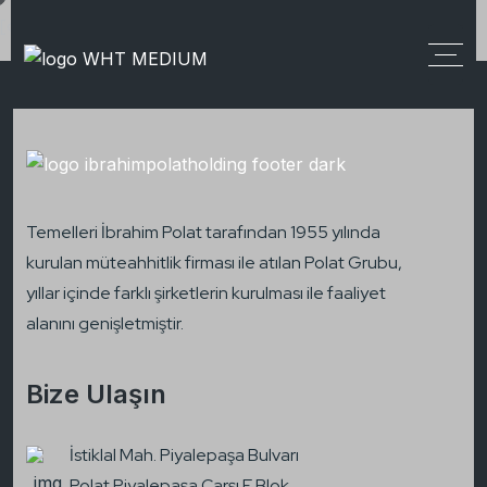
[directorist_author_profile]
Temelleri İbrahim Polat tarafından 1955 yılında
kurulan müteahhitlik firması ile atılan Polat Grubu,
yıllar içinde farklı şirketlerin kurulması ile faaliyet
alanını genişletmiştir.
Bize Ulaşın
İstiklal Mah. Piyalepaşa Bulvarı
Polat Piyalepaşa Çarşı F Blok