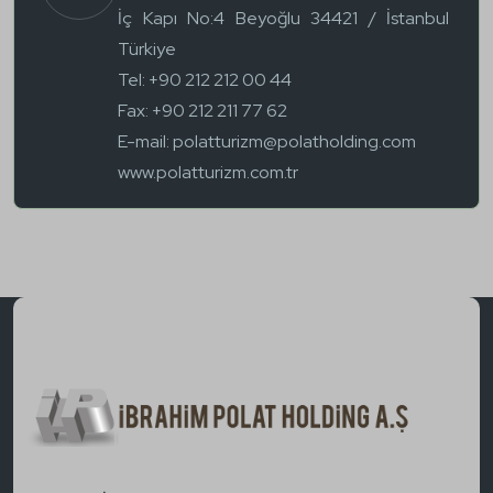
İç Kapı No:4 Beyoğlu 34421 / İstanbul
Türkiye
Tel: +90 212 212 00 44
Fax: +90 212 211 77 62
E-mail:
polatturizm@polatholding.com
www.polatturizm.com.tr