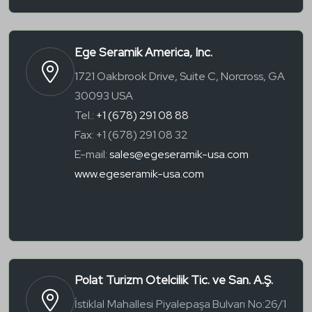
Ege Seramik America, Inc.
1721 Oakbrook Drive, Suite C, Norcross, GA
30093 USA
Tel.:
+1 (678) 291 08 88
Fax: +1 (678) 291 08 32
E-mail:
sales@egeseramik-usa.com
www.egeseramik-usa.com
Polat Turizm Otelcilik Tic. ve San. A.Ş.
İstiklal Mahallesi Piyalepaşa Bulvarı No:26/1