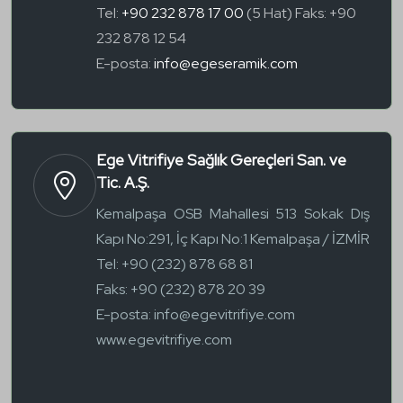
Tel:
+90 232 878 17 00
(5 Hat) Faks: +90
232 878 12 54
E-posta:
info@egeseramik.com
Ege Vitrifiye Sağlık Gereçleri San. ve
Tic. A.Ş.
Kemalpaşa OSB Mahallesi 513 Sokak Dış
Kapı No:291, İç Kapı No:1 Kemalpaşa / İZMİR
Tel:
+90 (232) 878 68 81
Faks:
+90 (232) 878 20 39
E-posta:
info@egevitrifiye.com
www.egevitrifiye.com