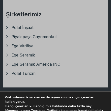
Şirketlerimiz
Polat İnşaat
Piyalepaşa Gayrimenkul
Ege Vitrifiye
Ege Seramik
Ege Seramik America INC
Polat Turizm
Copyright
2025
İbrahim Polat Holding
, Tüm Hakları
Web sitemizde size en iyi deneyimi sunmak için çerezleri
kullanıyoruz.
Saklıdır.
Hangi çerezleri kullandığımız hakkında daha fazla şey
Bilgi Toplumu Hizmetleri
Gizlilik Politikası
öğrenebilir veya
Tercihleri Değiştir
kısmından kapatabilirsiniz.