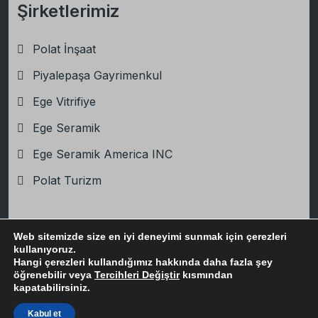
Şirketlerimiz
Polat İnşaat
Piyalepaşa Gayrimenkul
Ege Vitrifiye
Ege Seramik
Ege Seramik America INC
Polat Turizm
Web sitemizde size en iyi deneyimi sunmak için çerezleri
Copyright
2025
İbrahim Polat Holding
, Tüm Hakları
kullanıyoruz.
Hangi çerezleri kullandığımız hakkında daha fazla şey
Saklıdır.
öğrenebilir veya
Tercihleri Değiştir
kısmından
Bilgi Toplumu Hizmetleri
Gizlilik Politikası
kapatabilirsiniz.
KVKK Aydınlatma Metni
Kabul et