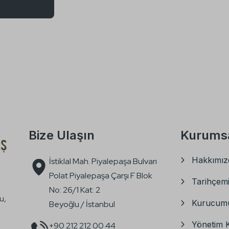
Bize Ulaşın
Kurums
Hakkımız
İstiklal Mah. Piyalepaşa Bulvarı
Polat Piyalepaşa Çarşı F Blok
Tarihçem
No: 26/1 Kat: 2
u,
Kurucum
Beyoğlu / İstanbul
Yönetim 
+90 212 212 00 44