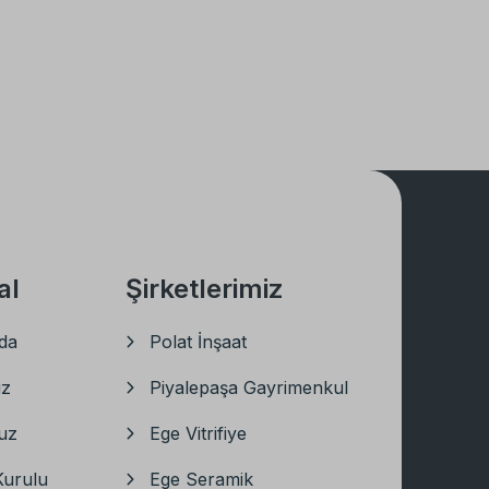
al
Şirketlerimiz
da
Polat İnşaat
iz
Piyalepaşa Gayrimenkul
uz
Ege Vitrifiye
Kurulu
Ege Seramik