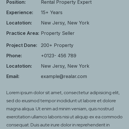
Position:
Rental Property Expert
Experience:
15+ Years
Locatotion:
New Jersy, New York
Practice Area:
Property Seller
Project Done:
200+ Property
Phone:
+0123- 456 789
Locatotion:
New Jersy, New York
Email:
example@realar.com
Lorem ipsum dolor sit amet, consectetur adipisicing elit,
sed do eiusmod tempor incididunt ut labore et dolore
magna aliqua. Ut enim ad minim veniam, quis nostrud
exercitation ullamco laboris nisi ut aliquip ex ea commodo
consequat. Duis aute irure dolor in reprehenderit in